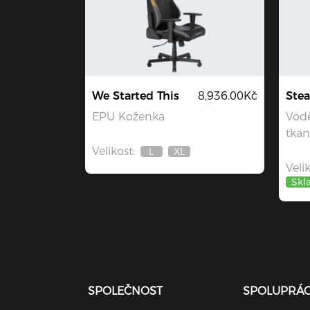
We Started This
8,936.00Kč
Stea
EPU Koženka
Vod
tkan
Velikost:
L
XL
Není
Není
Velik
skladem
skladem
Skl
SPOLEČNOST
SPOLUPRÁ