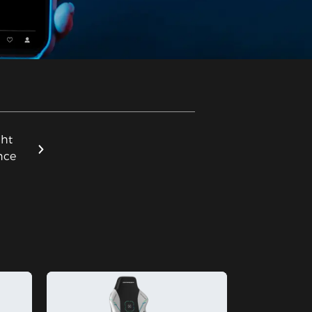
ght
nce