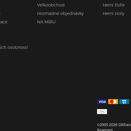
Velkoobchod
Herní židle
e
Hromadné objednávky
Herní stoly
race
NA MÍRU
ých osobností
©2003-2026 DXRacer
Reserved.