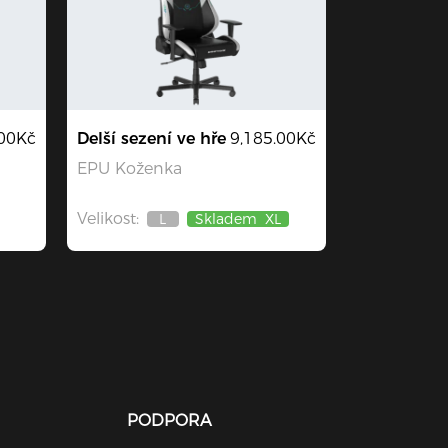
.00Kč
Delší sezení ve hře
9,185.00Kč
EPU Koženka
Velikost:
L
Skladem
XL
Není
skladem
PODPORA