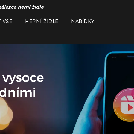
álezce herní židle
 VŠE
HERNÍ ŽIDLE
NABÍDKY
 vysoce
dními