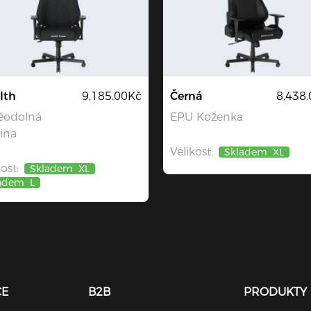
lth
9,185.00Kč
Černá
8,438
ěodolná
EPU Koženka
ina
Velikost:
Skladem
XL
ost:
Skladem
XL
adem
L
CE
B2B
PRODUKTY