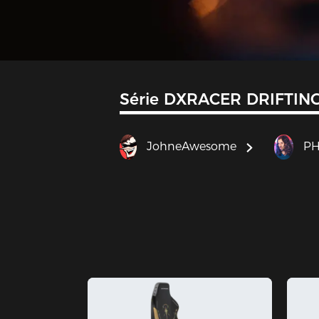
Série DXRACER DRIFTIN
JohneAwesome
PH