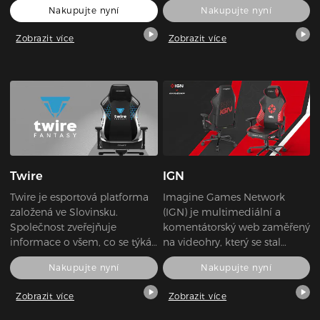
Nakupujte nyní
Nakupujte nyní
SEA si udržuje zaměření na
výzkum, vývoj a výrobu vysoce
Zobrazit více
Zobrazit více
kvalitních produktů pro
přeměnu elektrické energie.
Pro lídra v inovacích jako je
SEA je hlavním cílem přinášet
nejnovější technologie za co
nejlepší cenu všem
zákazníkům, kteří vyžadují
špičkové funkce v kombinaci
s tržně vedoucím výkonem a
Twire
IGN
celkovou spolehlivostí.
Twire je esportová platforma
Imagine Games Network
založená ve Slovinsku.
(IGN) je multimediální a
Společnost zveřejňuje
komentátorský web zaměřený
informace o všem, co se týká
na videohry, který se stal
PUBG. Ať už jde o esporty,
největším herním médiem na
Nakupujte nyní
Nakupujte nyní
turnaje, týmy, hráče nebo
světě.
novinky. Platforma také
Zobrazit více
Zobrazit více
umožňuje hráčům soutěžit a
vyhrávat odměny