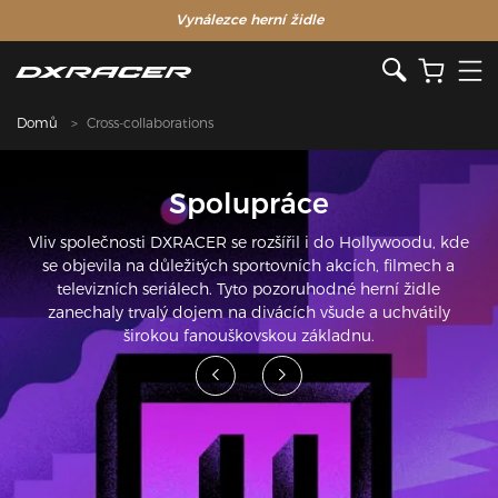
Vynálezce herní židle
Domů
Cross-collaborations
Spolupráce
Vliv společnosti DXRACER se rozšířil i do Hollywoodu, kde
se objevila na důležitých sportovních akcích, filmech a
televizních seriálech. Tyto pozoruhodné herní židle
zanechaly trvalý dojem na divácích všude a uchvátily
širokou fanouškovskou základnu.