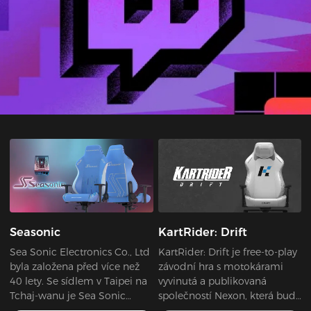
Seasonic
KartRider: Drift
Sea Sonic Electronics Co., Ltd
KartRider: Drift je free-to-play
byla založena před více než
závodní hra s motokárami
40 lety. Se sídlem v Taipei na
vyvinutá a publikovaná
Tchaj-wanu je Sea Sonic
společností Nexon, která bude
skutečně globální společností.
vydána na PC a Xbox One.