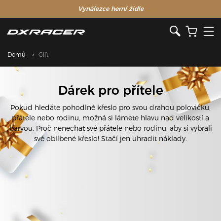
Vynálezce herní židle
Domů
Gift
Dárek pro přítele
Pokud hledáte pohodlné křeslo pro svou drahou polovičku,
přátele nebo rodinu, možná si lámete hlavu nad velikostí a
barvou. Proč nenechat své přátele nebo rodinu, aby si vybrali
své oblíbené křeslo! Stačí jen uhradit náklady.